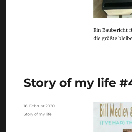
Ein Baubericht f
die größte bleib
Story of my life #
Veröffentlicht
16. Februar 2020
am
Kategorien
Story of my life