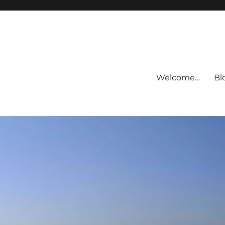
Welcome…
Bl