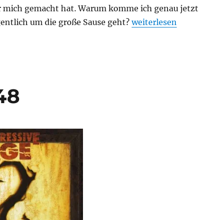
für mich gemacht hat. Warum komme ich genau jetzt
„Story of my life #49“
gentlich um die große Sause geht?
weiterlesen
48