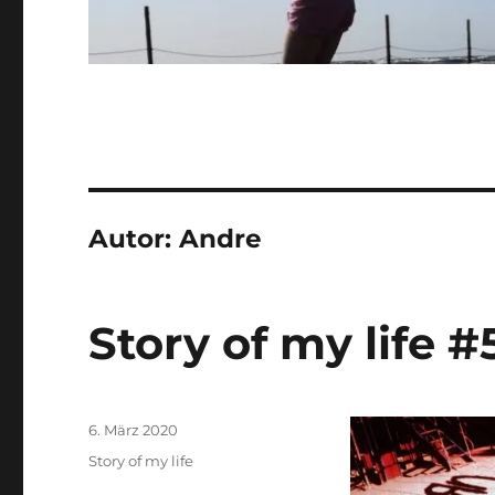
Autor:
Andre
Story of my life #
Veröffentlicht
6. März 2020
am
Kategorien
Story of my life