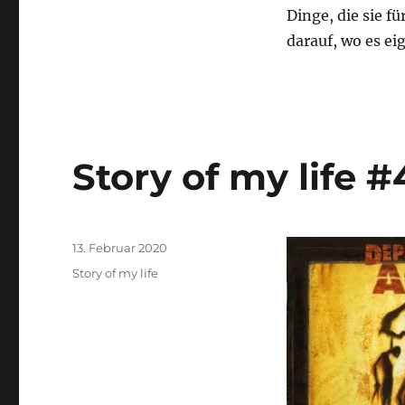
Dinge, die sie 
darauf, wo es ei
Story of my life #
Veröffentlicht
13. Februar 2020
am
Kategorien
Story of my life