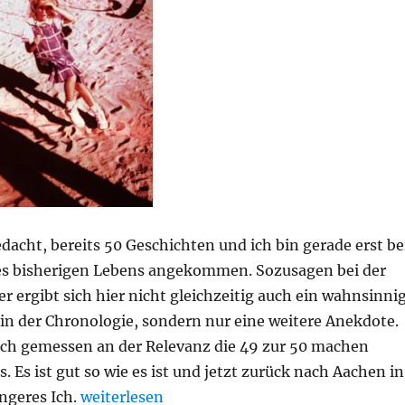
dacht, bereits 50 Geschichten und ich bin gerade erst be
es bisherigen Lebens angekommen. Sozusagen bei der
r ergibt sich hier nicht gleichzeitig auch ein wahnsinni
in der Chronologie, sondern nur eine weitere Anekdote.
 ich gemessen an der Relevanz die 49 zur 50 machen
s. Es ist gut so wie es ist und jetzt zurück nach Aachen in
„Story of my life #50“
ngeres Ich.
weiterlesen