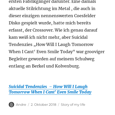
ersten Fabrikgänger darunter. Eine damals
aktuelle Stilrichtung im Metal , die auch in
dieser einzigen nennenswerten Coesfelder
Disko gespielt wurde, hatte mich bereits
erfasst, der Crossover. Wie ich genau darauf
kam weiß ich nicht mehr, aber Suicidal
Tendenzies „How Will I Laugh Tomorrow
When I Cant‘ Even Smile Today“ war grooviger
Begleiter geworden auf meinem Schulweg
entlang an Berkel und Kolvenburg.
Suicidal Tendenzies – How Will I Laugh
Tomorrow When I Cant‘ Even Smile Today
Autor
Veröffentlicht
Kategorien
Andre
2. Oktober 2018
Story of my life
am