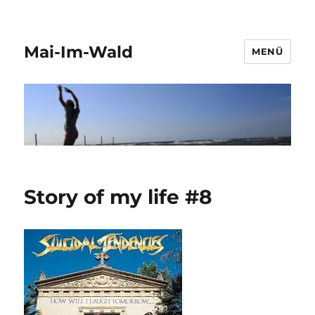
Mai-Im-Wald
MENÜ
Story of my life #8