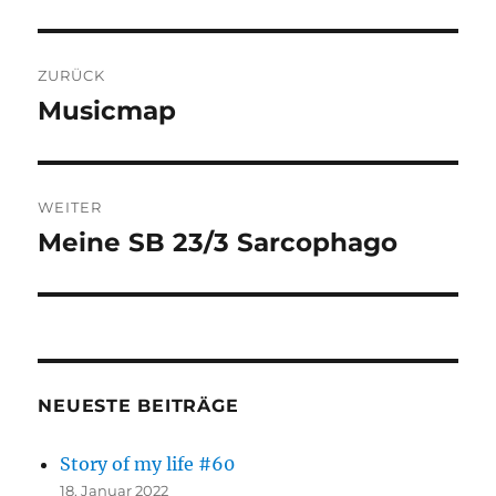
Beitragsnavigation
ZURÜCK
Musicmap
Vorheriger
Beitrag:
WEITER
Meine SB 23/3 Sarcophago
Nächster
Beitrag:
NEUESTE BEITRÄGE
Story of my life #60
18. Januar 2022