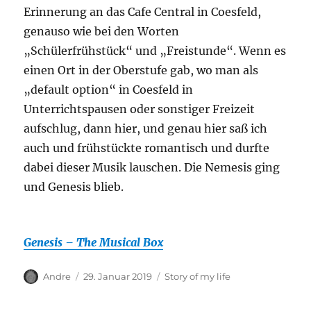
Erinnerung an das Cafe Central in Coesfeld,
genauso wie bei den Worten
„Schülerfrühstück“ und „Freistunde“. Wenn es
einen Ort in der Oberstufe gab, wo man als
„default option“ in Coesfeld in
Unterrichtspausen oder sonstiger Freizeit
aufschlug, dann hier, und genau hier saß ich
auch und frühstückte romantisch und durfte
dabei dieser Musik lauschen. Die Nemesis ging
und Genesis blieb.
Genesis – The Musical Box
Autor
Veröffentlicht
Kategorien
Andre
29. Januar 2019
Story of my life
am