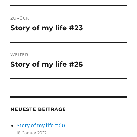
Beitragsnavigation
ZURÜCK
Story of my life #23
Vorheriger
Beitrag:
WEITER
Story of my life #25
Nächster
Beitrag:
NEUESTE BEITRÄGE
Story of my life #60
18. Januar 2022